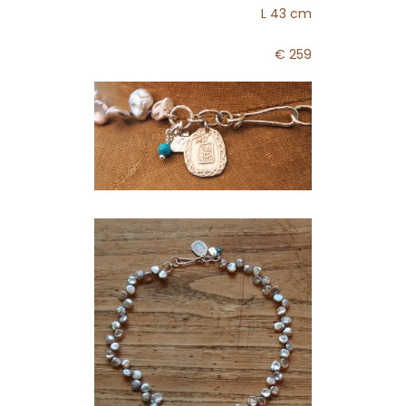
L 43 cm
€ 259